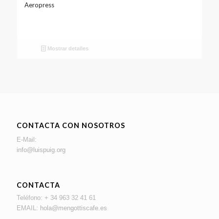
Aeropress
Mostrar detalles
CONTACTA CON NOSOTROS
E-Mail:
info@luispuig.org
CONTACTA
Teléfono: + 34 963 32 41 61
EMAIL:
hola@mengottiscafe.es