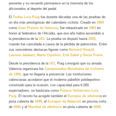
presente y su recuerdo permanece en la memoria de los
aficionados al deporte del pedal.
El
Trofeu Luis Puig
fue durante décadas una de las pruebas de
un día más prestigiosas del calendario ciclista. Creado en
1969
como
Gran Premio de Valencia,
fue rebautizado en
1981
en
honor al federativo de l’Alcúdia, que ese año había ascendido a
la presidencia de la
UCI
. La prueba se disputó hasta
2005
,
cuando fue cancelada a causa de la pérdida de patrocinios. Entre
sus vencedores destacan figuras como
Bernard Hinault,
Laurent Jalabert, Mario Cipollini, Erik Zabel y Óscar Freire
.
Desde la presidencia de la
UCI
, Puig consiguió que su amada
Valencia organizara los
Campeonatos Mundiales de ciclismo
de 1992
, que no llegaría a presenciar. Las instituciones
valencianas acordaron que el moderno pabellón polideportivo
construido para la ocasión, con capacidad para 6.000
espectadores, se bautizara como
Palacio Velódromo Luis
Puig
. El recinto ha acogido también el
Europeo de atletism
o en
pista cubierta de
1998
, el
Europeo de Natación
en piscina corta
de
2000
y el
Mundial de atletismo
en pista cubierta de
2008
.