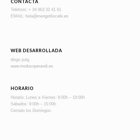
CONTACTA
Teléfono: + 34 963 32 41 61
EMAIL:
hola@mengottiscafe.es
WEB DESARROLLADA
diego puig
www.modusoperandi.es
HORARIO
Horario: Lunes a Viernes: 9:00h – 19:00h
Sábados: 9:00h – 15:00h
Cerrado los Domingos.