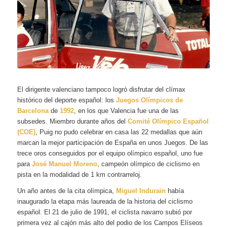
El dirigente valenciano tampoco logró disfrutar del clímax
histórico del deporte español: los
Juegos Olímpicos de
Barcelona
de
1992
, en los que Valencia fue una de las
subsedes. Miembro durante años del
Comité Olímpico Español
(COE)
, Puig no pudo celebrar en casa las 22 medallas que aún
marcan la mejor participación de España en unos Juegos. De las
trece oros conseguidos por el equipo olímpico español, uno fue
para
José Manuel Moreno
, campeón olímpico de ciclismo en
pista en la modalidad de 1 km contrarreloj.
Un año antes de la cita olímpica,
Miguel Indurain
había
inaugurado la etapa más laureada de la historia del ciclismo
español. El 21 de julio de 1991, el ciclista navarro subió por
primera vez al cajón más alto del podio de los Campos Elíseos