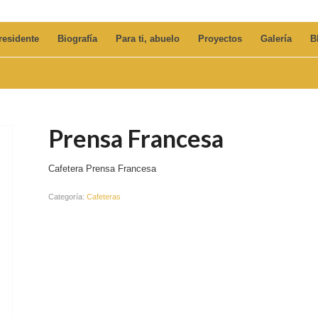
residente
Biografía
Para ti, abuelo
Proyectos
Galería
B
Prensa Francesa
Cafetera Prensa Francesa
Categoría:
Cafeteras