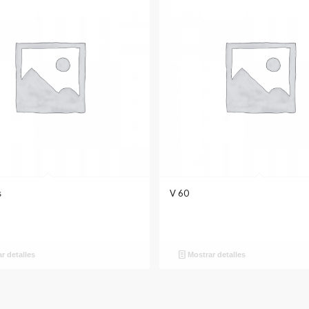
s
V 60
r detalles
Mostrar detalles