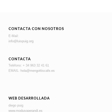
CONTACTA CON NOSOTROS
E-Mail:
info@luispuig.org
CONTACTA
Teléfono: + 34 963 32 41 61
EMAIL:
hola@mengottiscafe.es
WEB DESARROLLADA
diego puig
www.modusoperandi.es