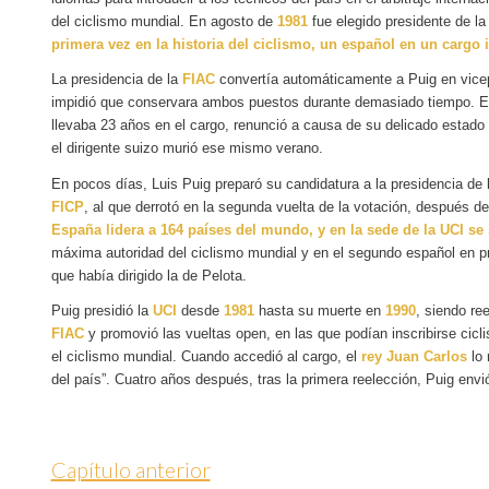
del ciclismo mundial. En agosto de
1981
fue elegido presidente de l
primera vez en la historia del ciclismo, un español en un cargo 
La presidencia de la
FIAC
convertía automáticamente a Puig en vice
impidió que conservara ambos puestos durante demasiado tiempo. E
llevaba 23 años en el cargo, renunció a causa de su delicado estado
el dirigente suizo murió ese mismo verano.
En pocos días, Luis Puig preparó su candidatura a la presidencia de 
FICP
, al que derrotó en la segunda vuelta de la votación, después d
España lidera a 164 países del mundo, y en la sede de la UCI se
máxima autoridad del ciclismo mundial y en el segundo español en pr
que había dirigido la de Pelota.
Puig presidió la
UCI
desde
1981
hasta su muerte en
1990
, siendo re
FIAC
y promovió las vueltas open, en las que podían inscribirse cic
el ciclismo mundial. Cuando accedió al cargo, el
rey Juan Carlos
lo 
del país”. Cuatro años después, tras la primera reelección, Puig env
Capítulo anterior