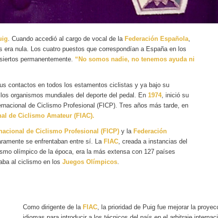
uig
. Cuando accedió al cargo de vocal de la
Federación Española
,
s era nula. Los cuatro puestos que correspondían a España en los
siertos permanentemente.
“No somos nadie, no tenemos ayuda ni
sus contactos en todos los estamentos ciclistas y ya bajo su
 los organismos mundiales del deporte del pedal. En
1974
, inició su
ternacional de Ciclismo Profesional (FICP). Tres años más tarde, en
nal de Ciclismo Amateur (FIAC).
nacional de Ciclismo Profesional (FICP)
y la
Federación
raramente se enfrentaban entre sí. La
FIAC
, creada a instancias del
ismo olímpico de la época, era la más extensa con 127 países
taba al ciclismo en los
Juegos Olímpicos
.
Como dirigente de la
FIAC
, la prioridad de Puig fue mejorar la proye
idiomas para introducir a los técnicos del país en el arbitraje intern