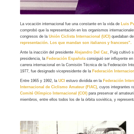
La vocación internacional fue una constante en la vida de
Luis P
comprobó que la representación en los organismos internacionale
congresos de la
Unión Ciclista Internacional (UCI)
quedaban de
representación. Los que mandan son italianos y franceses”.
Ante la inacción del presidente
Alejandro Del Caz
, Puig cultivó 
presidencia, la
Federación Española
consiguió ser influyente en
carrera internacional en la Comisión Técnica de la Federación In
1977, fue designado vicepresidente de la
Federación Internacio
Entre 1965 y 1992, la
UCI
estuvo dividida en la
Federación Inter
Internacional de Ciclismo Amateur (FIAC)
, cuyos integrantes 
Comité Olímpico Internacional (COI)
para preservar el amateur
miembros, entre ellos todos los de la órbita soviética, y represen