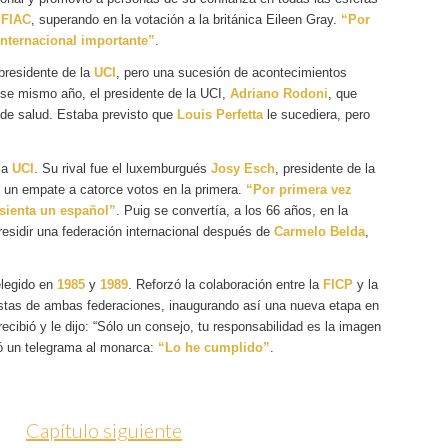
a
FIAC
, superando en la votación a la británica Eileen Gray.
“Por
internacional importante”
.
presidente de la
UCI
, pero una sucesión de acontecimientos
se mismo año, el presidente de la UCI,
Adriano Rodoni
, que
 de salud. Estaba previsto que
Louis Perfetta
le sucediera, pero
la
UCI
. Su rival fue el luxemburgués
Josy Esch
, presidente de la
e un empate a catorce votos en la primera.
“Por primera vez
 sienta un español”
. Puig se convertía, a los 66 años, en la
esidir una federación internacional después de
Carmelo Belda
,
elegido en
1985
y
1989
. Reforzó la colaboración entre la
FICP
y la
listas de ambas federaciones, inaugurando así una nueva etapa en
recibió y le dijo: “Sólo un consejo, tu responsabilidad es la imagen
ió un telegrama al monarca:
“Lo he cumplido”
.
Capítulo siguiente