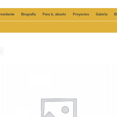
residente
Biografía
Para ti, abuelo
Proyectos
Galería
B