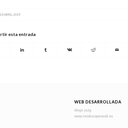
24 ABRIL, 2019
tir esta entrada
WEB DESARROLLADA
diego puig
www.modusoperandi.es